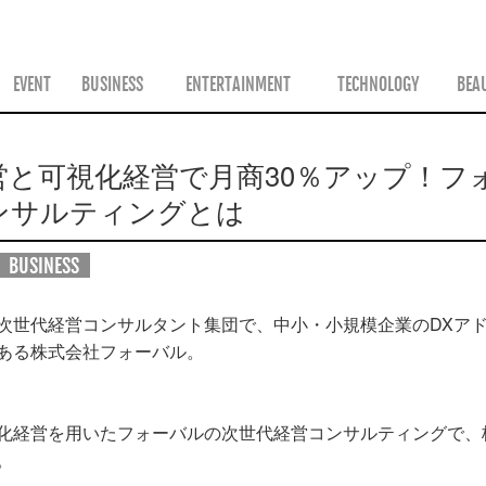
ス
EVENT
BUSINESS
ENTERTAINMENT
TECHNOLOGY
BEA
営と可視化経営で月商30％アップ！フ
ンサルティングとは
BUSINESS
次世代経営コンサルタント集団で、中小・小規模企業のDXア
ある株式会社フォーバル。
化経営を用いたフォーバルの次世代経営コンサルティングで、
。