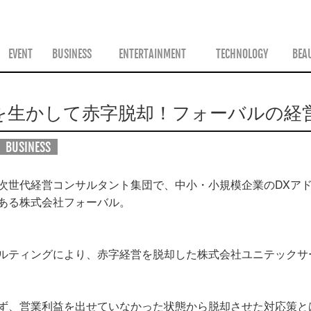
ス
EVENT
BUSINESS
ENTERTAINMENT
TECHNOLOGY
BEA
を生かして赤字脱却！フォーバルの経
BUSINESS
次世代経営コンサルタント集団で、中小・小規模企業のDXア
ある株式会社フォーバル。
ルティングにより、赤字経営を脱却した株式会社ユニテックサ
ず、営業利益を出せていなかった状態から脱却させた対応策と