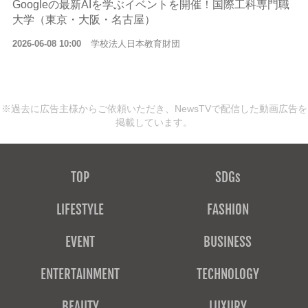
Googleの最新AIを学ぶイベントを開催！国際工科専門職
大学（東京・大阪・名古屋）
2026-06-08 10:00
学校法人日本教育財団
※過去に広告主様からご依頼いただき、NewsTVで配信した動画広告を
掲載しています。
TOP
SDGs
LIFESTYLE
FASHION
EVENT
BUSINESS
ENTERTAINMENT
TECHNOLOGY
BEAUTY
LUXURY