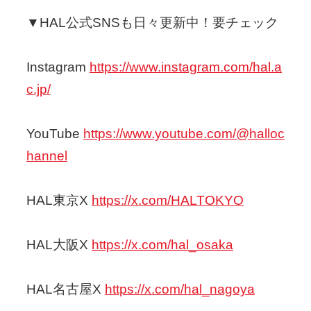
▼HAL公式SNSも日々更新中！要チェック
Instagram
https://www.instagram.com/hal.a
c.jp/
YouTube
https://www.youtube.com/@halloc
hannel
HAL東京X
https://x.com/HALTOKYO
HAL大阪X
https://x.com/hal_osaka
HAL名古屋X
https://x.com/hal_nagoya