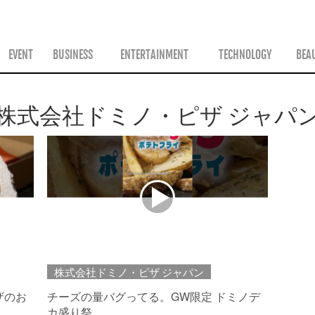
ス
EVENT
BUSINESS
ENTERTAINMENT
TECHNOLOGY
BEA
株式会社ドミノ・ピザ ジャパ
株式会社ドミノ・ピザ ジャパン
ザのお
チーズの量バグってる。GW限定 ドミノデ
カ盛り祭